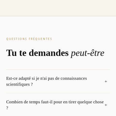
QUESTIONS FRÉQUENTES
Tu te demandes
peut-être
Est-ce adapté si je n'ai pas de connaissances
+
scientifiques ?
Oui. Les audios sont pensés pour être accessibles.
Combien de temps faut-il pour en tirer quelque chose
L'objectif n'est pas de te noyer dans des termes
+
?
compliqués, mais de te donner une compréhension claire,
progressive et utilisable immédiatement.