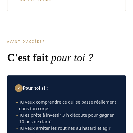
AVANT D'ACCÉDER
C'est fait
pour toi ?
Pour toi si :
✓
→
Tu veux comprendre ce qui se passe réellement
dans ton corps
→
Tu es prête à investir 3 h d'écoute pour gagner
10 ans de clarté
→
Tu veux arrêter les routines au hasard et agir