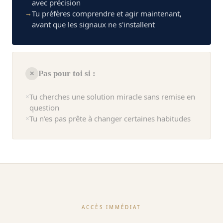
avec précision
→
Tu préfères comprendre et agir maintenant,
avant que les signaux ne s'installent
Pas pour toi si :
✕
×
Tu cherches une solution miracle sans remise en
question
×
Tu n'es pas prête à changer certaines habitudes
ACCÈS IMMÉDIAT